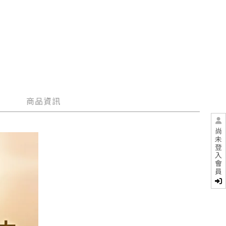
商品資訊
尚
未
登
入
會
員