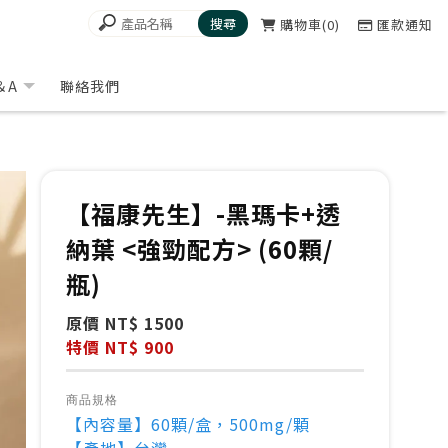
購物車
0
匯款通知
＆A
聯絡我們
【福康先生】-黑瑪卡+透
納葉 <強勁配方> (60顆/
瓶)
原價 NT$ 1500
特價 NT$ 900
商品規格
【內容量】60顆/盒，500mg/顆