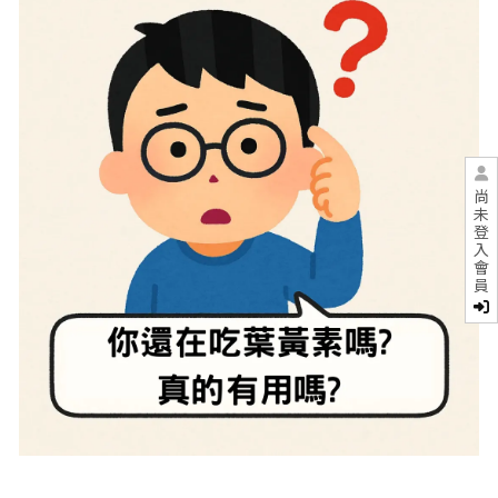
尚
未
登
入
會
員