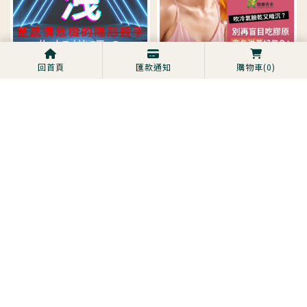
回首頁
匯款通知
購物車
(0)
早洩是感情危機的隱形殺手
天天吹冷氣臉乾又暗沉？別
你知道嗎？男性保健品推
再盲目吃膠原蛋白！古法
薦/台中男性保健品推薦
「麥冬滋養」讓你在夏天隨
時吃出透亮好氣色
現代人眼睛的症狀-台中護
性功能不全如何治療？男性