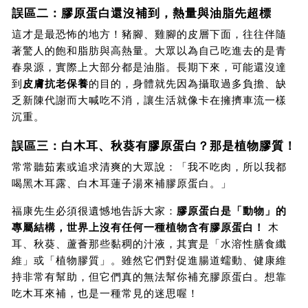
誤區二：膠原蛋白還沒補到，熱量與油脂先超標
這才是最恐怖的地方！豬腳、雞腳的皮層下面，往往伴隨
著驚人的飽和脂肪與高熱量。大眾以為自己吃進去的是青
春泉源，實際上大部分都是油脂。長期下來，可能還沒達
到
皮膚抗老保養
的目的，身體就先因為攝取過多負擔、缺
乏新陳代謝而大喊吃不消，讓生活就像卡在擁擠車流一樣
沉重。
誤區三：白木耳、秋葵有膠原蛋白？那是植物膠質！
常常聽茹素或追求清爽的大眾說：「我不吃肉，所以我都
喝黑木耳露、白木耳蓮子湯來補膠原蛋白。」
福康先生必須很遺憾地告訴大家：
膠原蛋白是「動物」的
專屬結構，世界上沒有任何一種植物含有膠原蛋白！
 木
耳、秋葵、蘆薈那些黏稠的汁液，其實是「水溶性膳食纖
維」或「植物膠質」。雖然它們對促進腸道蠕動、健康維
持非常有幫助，但它們真的無法幫你補充膠原蛋白。想靠
吃木耳來補，也是一種常見的迷思喔！