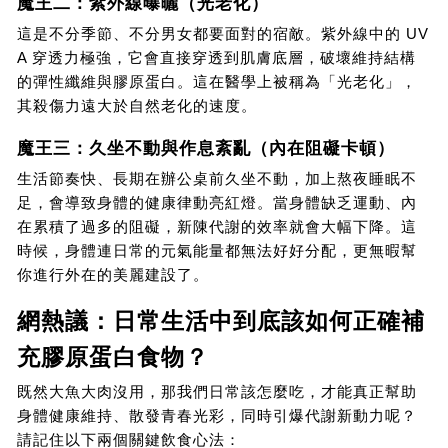
魔王二：紫外線曝曬（光老化）
這是不分季節、不分男女都要面對的宿敵。紫外線中的 UV
A 穿透力極強，它會直接穿透到肌膚底層，破壞維持結構
的彈性纖維與膠原蛋白。這在醫學上被稱為「光老化」，
其殺傷力遠大於自然老化的速度。
魔王三：久坐不動與作息紊亂（內在阻礙卡頓）
生活節奏快、長期在辦公桌前久坐不動，加上熬夜睡眠不
足，會導致身體的健康律動亮紅燈。當身體缺乏運動、內
在累積了過多的阻礙，新陳代謝的效率就會大幅下降。這
時候，身體連日常的元氣能量都無法好好分配，更無暇幫
你進行外在的美麗建設了。
網熱議：日常生活中到底該如何正確補
充膠原蛋白食物？
既然大魚大肉沒用，那我們日常該怎麼吃，才能真正幫助
身體健康維持、散發青春光彩，同時引爆代謝新動力呢？
請記住以下兩個關鍵飲食心法：