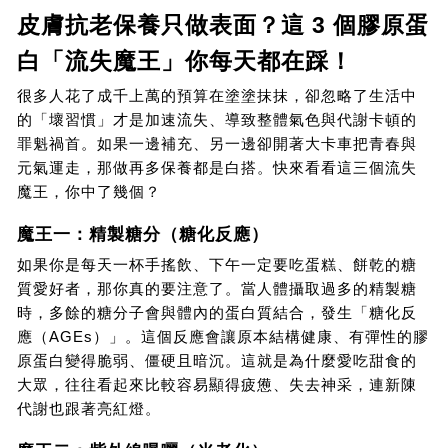
皮膚抗老保養只做表面？這 3 個膠原蛋
白「流失魔王」你每天都在踩！
很多人花了成千上萬的預算在塗塗抹抹，卻忽略了生活中
的「壞習慣」才是加速流失、導致整體氣色與代謝卡頓的
罪魁禍首。如果一邊補充、另一邊卻開著大卡車把青春與
元氣運走，那做再多保養都是白搭。快來看看這三個流失
魔王，你中了幾個？
魔王一：精製糖分（糖化反應）
如果你是每天一杯手搖飲、下午一定要吃蛋糕、餅乾的糖
質愛好者，那你真的要注意了。當人體攝取過多的精製糖
時，多餘的糖分子會與體內的蛋白質結合，發生「糖化反
應（AGEs）」。這個反應會讓原本結構健康、有彈性的膠
原蛋白變得脆弱、僵硬且暗沉。這就是為什麼愛吃甜食的
大眾，往往看起來比較容易顯得疲憊、失去神采，連新陳
代謝也跟著亮紅燈。