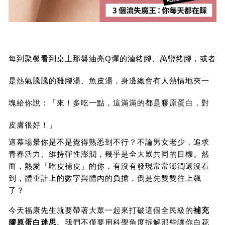
每到聚餐看到桌上那盤油亮Q彈的滷豬腳、萬巒豬腳，或者
是熱氣騰騰的雞腳湯、魚皮湯，身邊總會有人熱情地夾一
塊給你說：「來！多吃一點，這滿滿的都是膠原蛋白，對
皮膚很好！」
這幕場景你是不是覺得熟悉到不行？不論男女老少，追求
青春活力、維持彈性澎潤，幾乎是全大眾共同的目標。然
而，熱愛「吃皮補皮」的你，有沒有發現常常澎潤還沒看
到，體重計上的數字與體內的負擔，倒是先雙雙往上飆
了？
今天福康先生就要帶著大眾一起來打破這個全民級的
補充
膠原蛋白迷思
。我們不僅要用科學角度拆解那些讓你白花