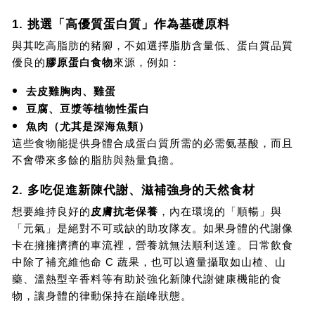
1. 挑選「高優質蛋白質」作為基礎原料
與其吃高脂肪的豬腳，不如選擇脂肪含量低、蛋白質品質
優良的
膠原蛋白食物
來源，例如：
去皮雞胸肉、雞蛋
豆腐、豆漿等植物性蛋白
魚肉（尤其是深海魚類）
這些食物能提供身體合成蛋白質所需的必需氨基酸，而且
不會帶來多餘的脂肪與熱量負擔。
2. 多吃促進新陳代謝、滋補強身的天然食材
想要維持良好的
皮膚抗老保養
，內在環境的「順暢」與
「元氣」是絕對不可或缺的助攻隊友。如果身體的代謝像
卡在擁擁擠擠的車流裡，營養就無法順利送達。日常飲食
中除了補充維他命 C 蔬果，也可以適量攝取如山楂、山
藥、溫熱型辛香料等有助於強化新陳代謝健康機能的食
物，讓身體的律動保持在巔峰狀態。