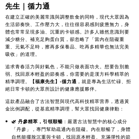
先生｜循力通
在建立正確的美麗常識與調整飲食的同時，現代大眾因為
生活節奏快、工作壓力大，往往很容易感到疲憊無力，身
體也常常呈現多油、沉重的卡頓感。許多人雖然意識到要
減少糖分、補充足夠蛋白質，卻忽略了「當內在阻礙重
重、元氣不足時，擦再多保養品、吃再多精華也無法完美
吸收」的道理。
追求青春活力與好氣色，不能只做表面功夫。想要告別脆
弱、找回原本輕盈的節奏感，你需要的是漢方科學精萃的
精準調理。
【福康先生】-循力通
，就是專為生活忙碌、拒
絕日常卡頓的大眾所設計的健康應援夥伴。
這款產品融合了古法智慧與現代高科技精萃营养，透過黃
金比例調配，從基底精準調理，幫大眾找回健康律動：
🌿 丹參精萃，引領順暢
：嚴選古法智慧中的核心成分
「丹參」，專門幫助疏通內在阻礙。內在順暢了，身體
自然能擺脫沉重與卡頓，找回原本輕盈、充滿彈性的節