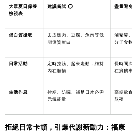
大眾夏日保養
建議嘗試 ⭕
盡量避免
檢視表
蛋白質攝取
去皮雞肉、豆腐、魚肉等低
滷豬腳
脂優質蛋白
分子食
日常活動
定時拉筋、起來走動，維持
長時間
內在順暢
在擁擠
生活作息
控糖、防曬、補足日常必需
高糖飲
元氣能量
熬夜
拒絕日常卡頓，引爆代謝新動力：福康