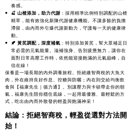
奏感。
🍒 山楂添加，助力代謝
：採用精準比例特別調配的山楂
精萃，能有效強化新陳代謝健康機能。不讓多餘的負擔
滯留，由內而外引爆代謝新動力，守護每一天的健康律
動。
🍂 黃芪調配，深度補氣
：特別添加黃芪，幫大眾補足日
常必需的元氣能量。滋補強身、告別疲憊無力，讓你在
面對日常高壓工作時，依然能迎接飽滿的元氣巔峰，自
信在線！
保養是一場長期的內外調養旅程。拒絕繳智商稅的大魚大
肉，外在維持良好作息、控糖與防曬；內在則交給均衡飲
食與【福康先生｜循力通】。別讓壓力與卡頓帶走你的朝
氣，福康先生陪你穩住底線，一起用最優雅、最輕鬆的方
式，吃出由內而外散發的輕盈與飽滿神采！
結論：拒絕智商稅，輕盈從選對方法開
始！