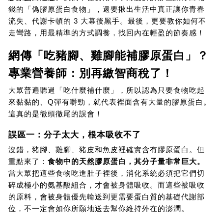
錢的「偽膠原蛋白食物」，還要揪出生活中真正讓你青春
流失、代謝卡頓的 3 大幕後黑手。最後，更要教你如何不
走彎路，用最精準的方式調養，找回內在輕盈的節奏感！
網傳「吃豬腳、雞腳能補膠原蛋白」？
專業營養師：別再繳智商稅了！
大眾普遍聽過「吃什麼補什麼」，所以認為只要食物吃起
來黏黏的、Q彈有嚼勁，就代表裡面含有大量的膠原蛋白。
這真的是徹頭徹尾的誤會！
誤區一：分子太大，根本吸收不了
沒錯，豬腳、雞腳、豬皮和魚皮裡確實含有膠原蛋白。但
重點來了：
食物中的天然膠原蛋白，其分子量非常巨大。
當大眾把這些食物吃進肚子裡後，消化系統必須把它們切
碎成極小的氨基酸組合，才會被身體吸收。而這些被吸收
的原料，會被身體優先輸送到更需要蛋白質的基礎代謝部
位，不一定會如你所願地送去幫你維持外在的澎潤。