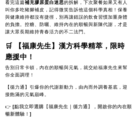
看完這篇
補充膠原蛋白迷思
的拆解，下次聚餐如果又有人
叫你多吃豬腳補皮，記得微笑告訴他這個科學真相！保養
與健康維持都沒有捷徑，別再讓錯誤的飲食習慣加重身體
的負擔。控糖、防曬、維持內在的順暢與新陳代謝，才是
讓大眾長期維持青春活力的不二法門。
🛒 【福康先生】漢方科學精萃，限時
應援中！
告別日常卡頓，內在的順暢與元氣，就交給福康先生來幫
你全面調理！
【循力通】引爆你的代謝新動力，由內而外調養基底，迎
接飽滿的元氣巔峰。
👉 
[
點我立即選購【福康先生｜循力通】，開啟你的內在順
暢新體驗！
]